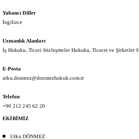
Yabancı Diller
İngilizce
Uzmanlık Alanları
İş Hukuku, Ticari Sözleşmeler Hukuku, Ticaret ve Şirketle
E-Posta
utku.donmez@donmezhukuk.com.tr
Telefon
+90 212 245 62 20
EKİBİMİZ
Utku DÖNMEZ